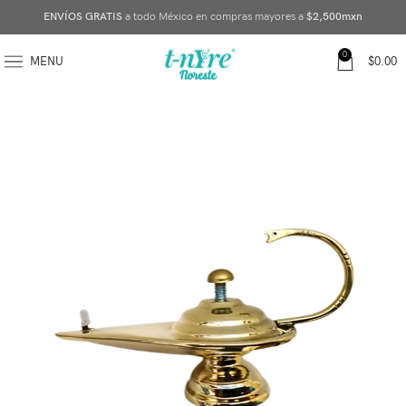
ENVÍOS GRATIS
a todo México en compras mayores a
$2,500mxn
0
MENU
$
0.00