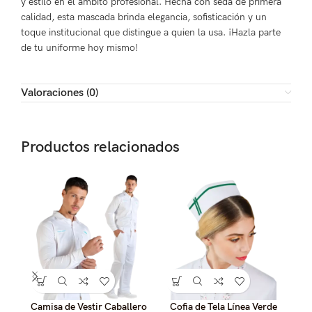
y estilo en el ámbito profesional. Hecha con seda de primera
calidad, esta mascada brinda elegancia, sofisticación y un
toque institucional que distingue a quien la usa. ¡Hazla parte
de tu uniforme hoy mismo!
Valoraciones (0)
Productos relacionados
Camisa de Vestir Caballero
Cofia de Tela Línea Verde
COF