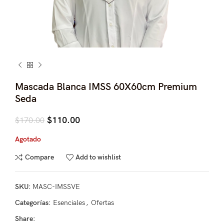
Mascada Blanca IMSS 60X60cm Premium
Seda
Original
Current
$
110.00
$
170.00
price
price
Agotado
was:
is:
$170.00.
$110.00.
Compare
Add to wishlist
SKU:
MASC-IMSSVE
Categorías:
Esenciales
,
Ofertas
Share: