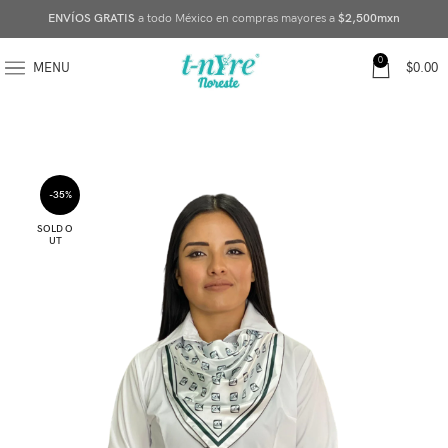
ENVÍOS GRATIS
a todo México en compras mayores a
$2,500mxn
0
MENU
$
0.00
-35%
SOLD O
UT