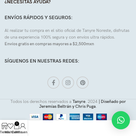
¿NECESITAS AYUDA?
ENVÍOS RÁPIDOS Y SEGUROS:
Al realizar tu compra en el sitio oficial de Tanyre Noreste, disfrutas
de una experiencia 100% segura y con envíos ultra rápidos.
Envíos gratis en compras mayores a $2,500mxn
SÍGUENOS EN NUESTRAS REDES:
Todos los derechos reservados a
Tanyre
.
2024
| Diseñado por
Jeremías Beltrán y Chris Puga
.
0
Tienda
Wishlist
Carrito
Mi cuenta