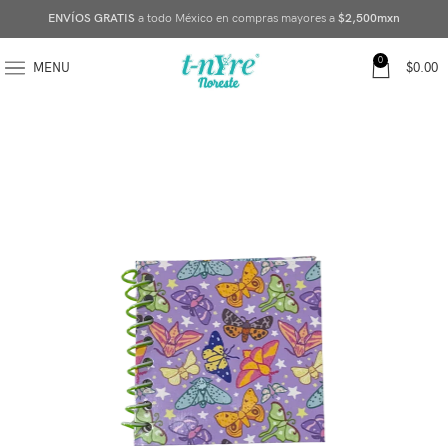
ENVÍOS GRATIS
a todo México en compras mayores a
$2,500mxn
0
MENU
$
0.00