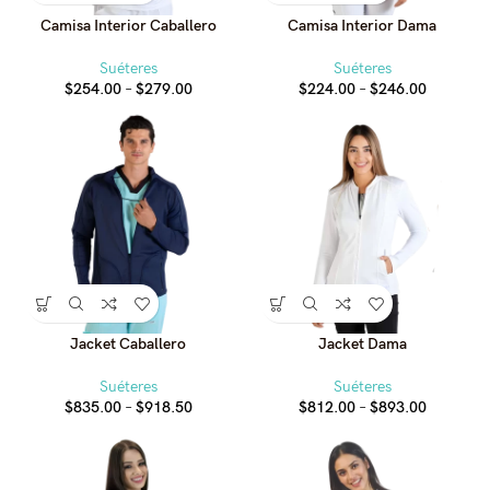
Camisa Interior Caballero
Camisa Interior Dama
Suéteres
Suéteres
Price
Price
$
254.00
–
$
279.00
$
224.00
–
$
246.00
range:
range:
$254.00
$224.00
through
through
$279.00
$246.00
Jacket Caballero
Jacket Dama
Suéteres
Suéteres
Price
Price
$
835.00
–
$
918.50
$
812.00
–
$
893.00
range:
range:
$835.00
$812.00
through
through
$918.50
$893.00