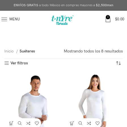
ENVÍOS GRATIS
a todo México en compras mayores a
$2,500mxn
0
MENU
$
0.00
Inicio
Suéteres
Mostrando todos los 8 resultados
Ver filtros