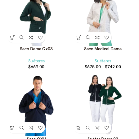
Saco Dama Qx03
Saco Medical Dama
Suéteres
Suéteres
Price
$
669.00
$
675.00
–
$
742.00
range:
$675.00
through
$742.00