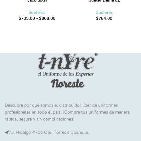
Saco QXH
Suéter Dama 02
Suéteres
Suéteres
Price
$
735.00
–
$
808.00
$
784.00
range:
$735.00
through
$808.00
Descubre por qué somos el distribuidor líder de uniformes
profesionales en todo el país. ¡Compra tus uniformes de manera
rápida, segura y sin complicaciones!
Av. Hidalgo #766 Ote. Torreón Coahuila.