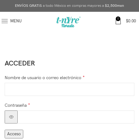
ENVÍOS GRATIS
a todo México en compras mayores a
$2,500mxn
0
MENU
$
0.00
ACCEDER
*
Nombre de usuario o correo electrónico
*
Contraseña
Acceso