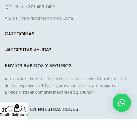
Teléfono: 871 455 1452
Email: tanyre.torreon@gmail.com
CATEGORÍAS
¿NECESITAS AYUDA?
ENVÍOS RÁPIDOS Y SEGUROS:
Al realizar tu compra en el sitio oficial de Tanyre Noreste, disfrutas
de una experiencia 100% segura y con envíos ultra rápidos.
Envíos gratis en compras mayores a $2,500mxn
0
SÍGUENOS EN NUESTRAS REDES:
Tienda
Wishlist
Carrito
Mi cuenta