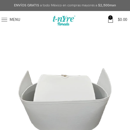
ENVÍOS GRATIS
a todo México en compras mayores a
$2,500mxn
0
MENU
$
0.00