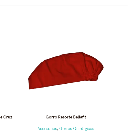
SOLD
OUT
de Cruz
Gorro Resorte Bellafit
Pato d
Accesorios
,
Gorros Quirúrgicos