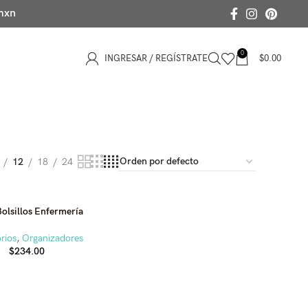
 mxn
0
INGRESAR / REGÍSTRATE
$
0.00
12
18
24
Bolsillos Enfermería
rios
,
Organizadores
$
234.00