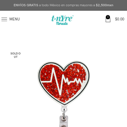
ENVÍOS GRATIS
a todo México en compras mayores a
$2,500mxn
0
MENU
$
0.00
SOLD O
UT