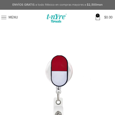
ENVÍOS GRATIS
a todo México en compras mayores a
$2,500mxn
0
MENU
$
0.00