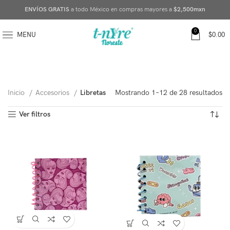
ENVÍOS GRATIS
a todo México en compras mayores a
$2,500mxn
0
MENU
$
0.00
Inicio
Accesorios
Libretas
Mostrando 1–12 de 28 resultados
Ver filtros