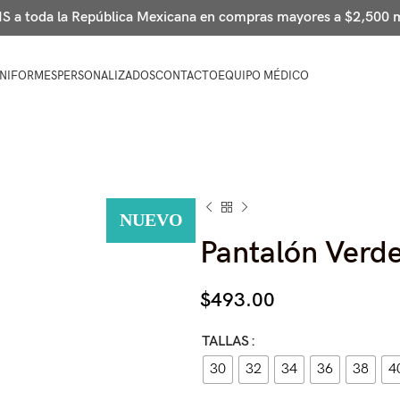
 a toda la República Mexicana en compras mayores a $2,500
NIFORMES
PERSONALIZADOS
CONTACTO
EQUIPO MÉDICO
NUEVO
Pantalón Verde
NUEVO
NUEVO
$
493.00
TALLAS
30
32
34
36
38
4