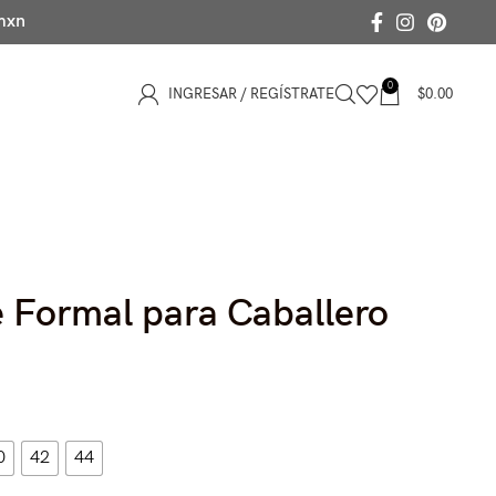
 mxn
0
INGRESAR / REGÍSTRATE
$
0.00
 Formal para Caballero
0
42
44