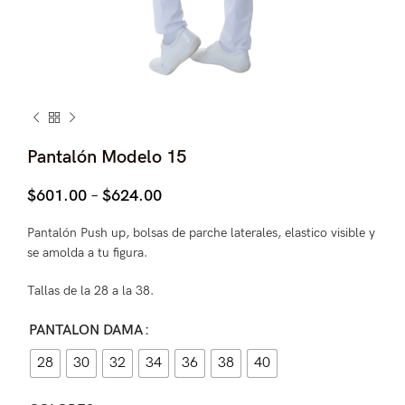
Pantalón Modelo 15
Price
$
601.00
–
$
624.00
range:
$601.00
Pantalón Push up, bolsas de parche laterales, elastico visible y
through
se amolda a tu figura.
$624.00
Tallas de la 28 a la 38.
PANTALON DAMA
28
30
32
34
36
38
40