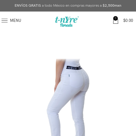
ENVÍOS GRATIS
a todo México en compras mayores a
$2,500mxn
0
MENU
$
0.00