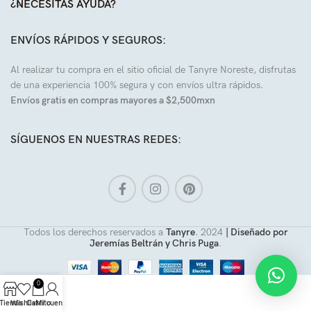
¿NECESITAS AYUDA?
ENVÍOS RÁPIDOS Y SEGUROS:
Al realizar tu compra en el sitio oficial de Tanyre Noreste, disfrutas
de una experiencia 100% segura y con envíos ultra rápidos.
Envíos gratis en compras mayores a $2,500mxn
SÍGUENOS EN NUESTRAS REDES:
Todos los derechos reservados a
Tanyre
.
2024
| Diseñado por
Jeremías Beltrán y Chris Puga
.
0
Tienda
Wishlist
Carrito
Mi cuenta