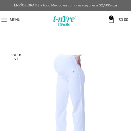
ENVÍOS GRATIS
a todo México en compras mayores a
$2,500mxn
0
MENU
$
0.00
SOLD O
UT