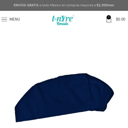
ENVÍOS GRATIS
a todo México en compras mayores a
$2,500mxn
0
MENU
$
0.00