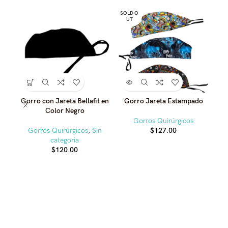
SOLD O
UT
Gorro con Jareta Bellafit en
Gorro Jareta Estampado
Gor
Color Negro
Gorros Quirúrgicos
Gorros Quirúrgicos
,
Sin
$
127.00
categoria
$
120.00