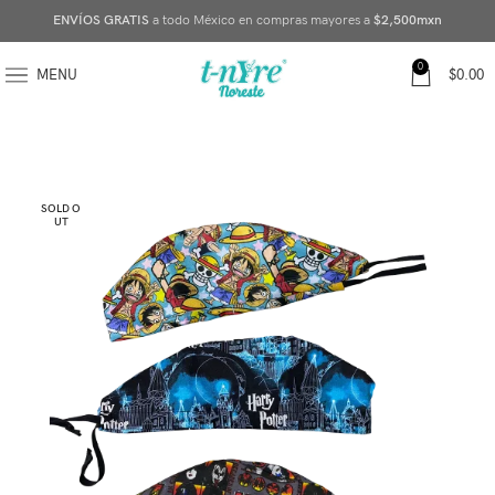
ENVÍOS GRATIS
a todo México en compras mayores a
$2,500mxn
0
MENU
$
0.00
SOLD O
UT