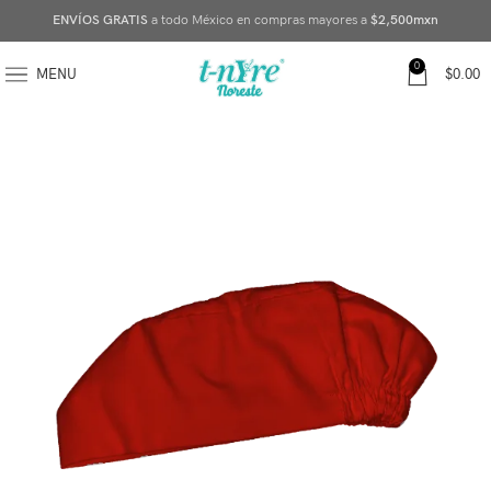
ENVÍOS GRATIS
a todo México en compras mayores a
$2,500mxn
0
MENU
$
0.00