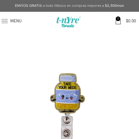
ENVÍOS GRATIS
a todo México en compras mayores a
$2,500mxn
0
MENU
$
0.00