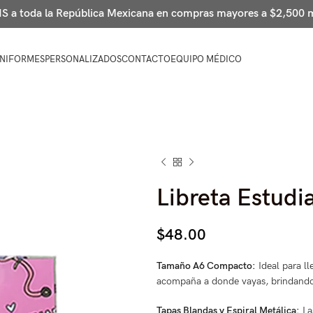
 a toda la República Mexicana en compras mayores a $2,500
NIFORMES
PERSONALIZADOS
CONTACTO
EQUIPO MÉDICO
Libreta Estudi
$
48.00
Tamaño A6 Compacto:
Ideal para ll
acompaña a donde vayas, brindando 
Tapas Blandas y Espiral Metálica:
Las