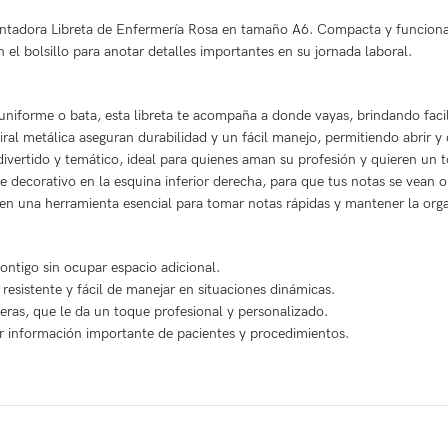
tadora Libreta de Enfermería Rosa en tamaño A6. Compacta y funcional, 
 el bolsillo para anotar detalles importantes en su jornada laboral.
 uniforme o bata, esta libreta te acompaña a donde vayas, brindando fac
iral metálica aseguran durabilidad y un fácil manejo, permitiendo abrir y c
ivertido y temático, ideal para quienes aman su profesión y quieren un t
 decorativo en la esquina inferior derecha, para que tus notas se vean o
e en una herramienta esencial para tomar notas rápidas y mantener la org
ntigo sin ocupar espacio adicional.
 resistente y fácil de manejar en situaciones dinámicas.
ras, que le da un toque profesional y personalizado.
tar información importante de pacientes y procedimientos.