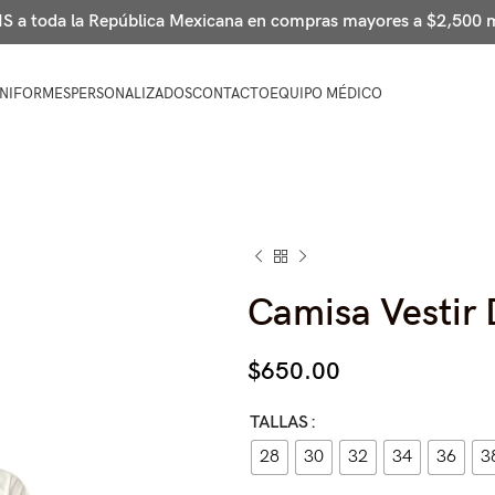
 a toda la República Mexicana en compras mayores a $2,500
NIFORMES
PERSONALIZADOS
CONTACTO
EQUIPO MÉDICO
Camisa Vestir 
$
650.00
TALLAS
28
30
32
34
36
3