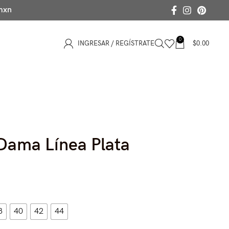
 mxn
0
INGRESAR / REGÍSTRATE
$
0.00
Dama Línea Plata
8
40
42
44