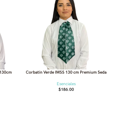
SOLD
OUT
 130cm
Corbatín Verde IMSS 130 cm Premium Seda
Mascada
Esenciales
$
186.00