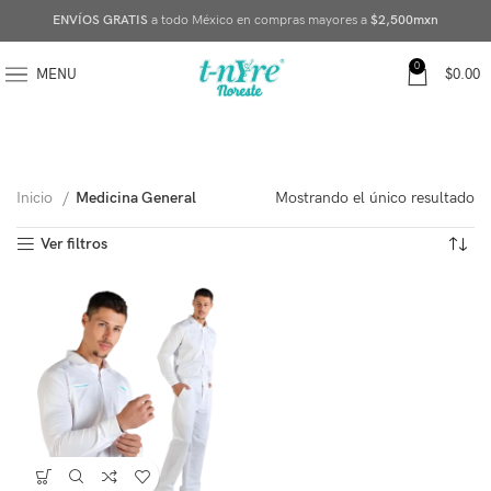
ENVÍOS GRATIS
a todo México en compras mayores a
$2,500mxn
0
MENU
$
0.00
Inicio
Medicina General
Mostrando el único resultado
Ver filtros