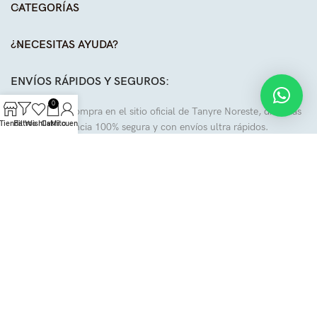
CATEGORÍAS
¿NECESITAS AYUDA?
ENVÍOS RÁPIDOS Y SEGUROS:
0
Al realizar tu compra en el sitio oficial de Tanyre Noreste, disfrutas
Tienda
Filtros
Wishlist
Carrito
Mi cuenta
de una experiencia 100% segura y con envíos ultra rápidos.
Envíos gratis en compras mayores a $2,500mxn
SÍGUENOS EN NUESTRAS REDES:
Todos los derechos reservados a
Tanyre
.
2024
| Diseñado por
Jeremías Beltrán y Chris Puga
.