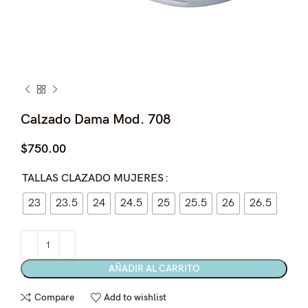
Calzado Dama Mod. 708
$
750.00
TALLAS CLAZADO MUJERES
23
23.5
24
24.5
25
25.5
26
26.5
AÑADIR AL CARRITO
Compare
Add to wishlist