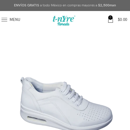
ENVÍOS GRATIS
a todo México en compras mayores a
$2,500mxn
0
MENU
$
0.00