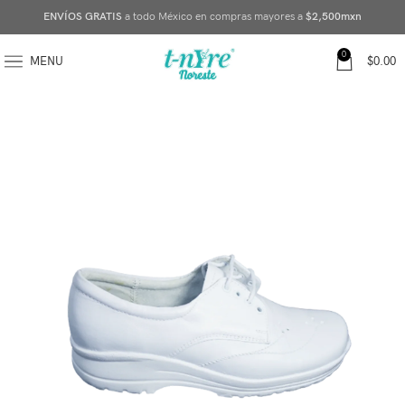
ENVÍOS GRATIS
a todo México en compras mayores a
$2,500mxn
0
MENU
$
0.00