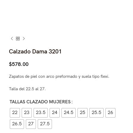
Calzado Dama 3201
$
578.00
Zapatos de piel con arco preformado y suela tipo flexi.
Talla del 22.5 al 27.
TALLAS CLAZADO MUJERES
22
23
23.5
24
24.5
25
25.5
26
26.5
27
27.5