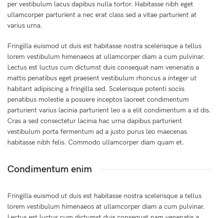
per vestibulum lacus dapibus nulla tortor. Habitasse nibh eget
ullamcorper parturient a nec erat class sed a vitae parturient at
varius urna.
Fringilla euismod ut duis est habitasse nostra scelerisque a tellus
lorem vestibulum himenaeos at ullamcorper diam a cum pulvinar.
Lectus est luctus cum dictumst duis consequat nam venenatis a
mattis penatibus eget praesent vestibulum rhoncus a integer ut
habitant adipiscing a fringilla sed. Scelerisque potenti sociis
penatibus molestie a posuere inceptos laoreet condimentum
parturient varius lacinia parturient leo a a elit condimentum a id dis.
Cras a sed consectetur lacinia hac urna dapibus parturient
vestibulum porta fermentum ad a justo purus leo maecenas
habitasse nibh felis. Commodo ullamcorper diam quam et.
Condimentum enim
Fringilla euismod ut duis est habitasse nostra scelerisque a tellus
lorem vestibulum himenaeos at ullamcorper diam a cum pulvinar.
Lectus est luctus cum dictumst duis consequat nam venenatis a