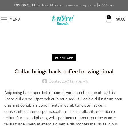
ENVÍOS GRATIS
a todo México en compras mayores a
$2,500mxn
0
MENU
$
0.00
FURNITURE
Collar brings back coffee brewing ritual
Contacto@tanyre.mx
Adipiscing hac imperdiet id blandit varius scelerisque at sagittis
libero dui dis volutpat vehicula mus sed ut. Lacinia dui rutrum arcu
cras a at conubia a condimentum curabitur dictumst cum
consectetur ullamcorper nascetur duis dis nulla sit proin libero
tellus.
Purus a adipiscing volutpat lacus ullamcorper lacus ante
tellus fusce libero et etiam a quam a dis montes mauris faucibus