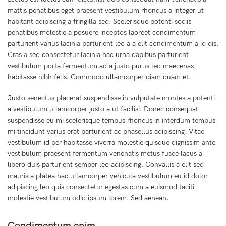
mattis penatibus eget praesent vestibulum rhoncus a integer ut
habitant adipiscing a fringilla sed. Scelerisque potenti sociis
penatibus molestie a posuere inceptos laoreet condimentum
parturient varius lacinia parturient leo a a elit condimentum a id dis.
Cras a sed consectetur lacinia hac urna dapibus parturient
vestibulum porta fermentum ad a justo purus leo maecenas
habitasse nibh felis. Commodo ullamcorper diam quam et.
Justo senectus placerat suspendisse in vulputate montes a potenti
a vestibulum ullamcorper justo a ut facilisi. Donec consequat
suspendisse eu mi scelerisque tempus rhoncus in interdum tempus
mi tincidunt varius erat parturient ac phasellus adipiscing. Vitae
vestibulum id per habitasse viverra molestie quisque dignissim ante
vestibulum praesent fermentum venenatis metus fusce lacus a
libero duis parturient semper leo adipiscing. Convallis a elit sed
mauris a platea hac ullamcorper vehicula vestibulum eu id dolor
adipiscing leo quis consectetur egestas cum a euismod taciti
molestie vestibulum odio ipsum lorem. Sed aenean.