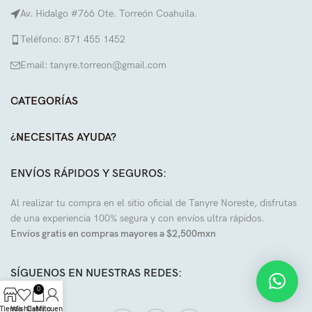
Av. Hidalgo #766 Ote. Torreón Coahuila.
Teléfono: 871 455 1452
Email: tanyre.torreon@gmail.com
CATEGORÍAS
¿NECESITAS AYUDA?
ENVÍOS RÁPIDOS Y SEGUROS:
Al realizar tu compra en el sitio oficial de Tanyre Noreste, disfrutas
de una experiencia 100% segura y con envíos ultra rápidos.
Envíos gratis en compras mayores a $2,500mxn
SÍGUENOS EN NUESTRAS REDES:
0
Tienda
Wishlist
Carrito
Mi cuenta