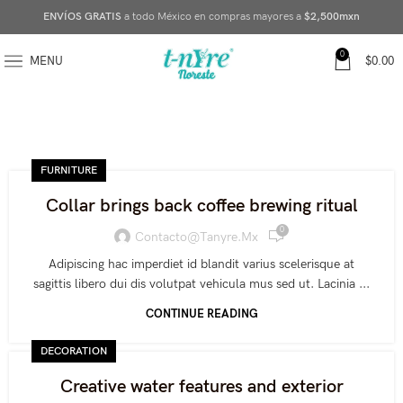
ENVÍOS GRATIS
a todo México en compras mayores a
$2,500mxn
0
MENU
$
0.00
FURNITURE
Collar brings back coffee brewing ritual
0
Contacto@tanyre.mx
Adipiscing hac imperdiet id blandit varius scelerisque at
sagittis libero dui dis volutpat vehicula mus sed ut. Lacinia ...
CONTINUE READING
DECORATION
Creative water features and exterior