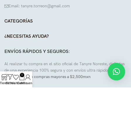
Email: tanyre.torreon@gmail.com
CATEGORÍAS
¿NECESITAS AYUDA?
ENVÍOS RÁPIDOS Y SEGUROS:
Al realizar tu compra en el sitio oficial de Tanyre Noreste, disfrutas
de una experiencia 100% segura y con envíos ultra rápidos.
0
Envíos gratis en compras mayores a $2,500mxn
Tienda
Filtros
Wishlist
Carrito
Mi cuenta
SÍGUENOS EN NUESTRAS REDES: