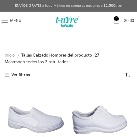
ENVÍOS GRATIS
a todo México en compras mayores a
$2,500mxn
0
MENU
$
0.00
Inicio
Tallas Calzado Hombres del producto
27
Mostrando todos los 3 resultados
Ver filtros