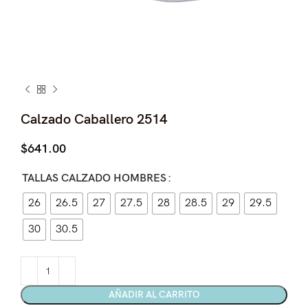
Calzado Caballero 2514
$
641.00
TALLAS CALZADO HOMBRES
26
26.5
27
27.5
28
28.5
29
29.5
30
30.5
AÑADIR AL CARRITO