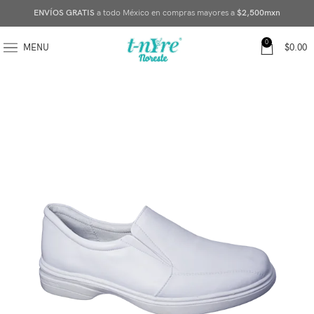
ENVÍOS GRATIS
a todo México en compras mayores a
$2,500mxn
0
MENU
$
0.00