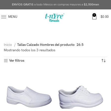
ENVÍOS GRATIS
a todo México en compras mayores a
$2,500mxn
0
MENU
$
0.00
Inicio
Tallas Calzado Hombres del producto
26.5
Mostrando todos los 3 resultados
Ver filtros