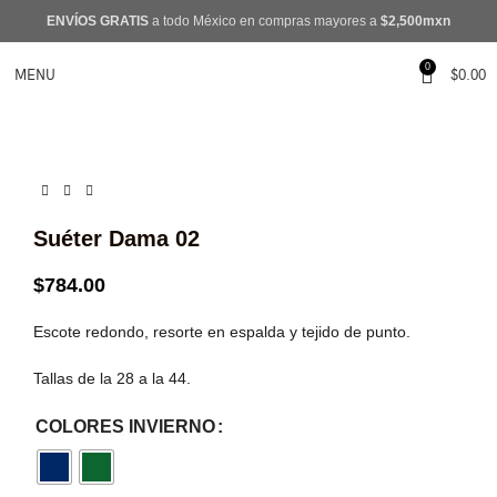
ENVÍOS GRATIS
a todo México en compras mayores a
$2,500mxn
0
MENU
$
0.00
Suéter Dama 02
$
784.00
Escote redondo, resorte en espalda y tejido de punto.
Tallas de la 28 a la 44.
COLORES INVIERNO