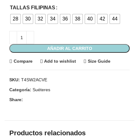
TALLAS FILIPINAS
28
30
32
34
36
38
40
42
44
AÑADIR AL CARRITO
Compare
Add to wishlist
Size Guide
SKU:
T4SW2ACVE
Categoría:
Suéteres
Share:
Productos relacionados