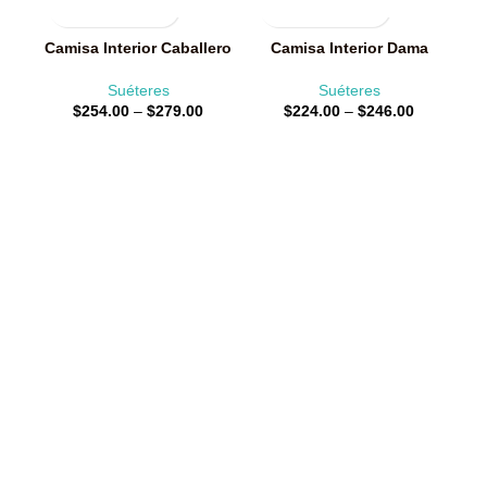
Camisa Interior Caballero
Camisa Interior Dama
Suéteres
Suéteres
Price
Price
$
254.00
–
$
279.00
$
224.00
–
$
246.00
range:
range:
$254.00
$224.00
through
through
$279.00
$246.00