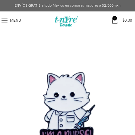
ENVÍOS GRATIS
a todo México en compras mayores a
$2,500mxn
0
MENU
$
0.00