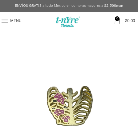
ENVÍOS GRATIS
a todo México en compras mayores a
$2,500mxn
0
MENU
$
0.00