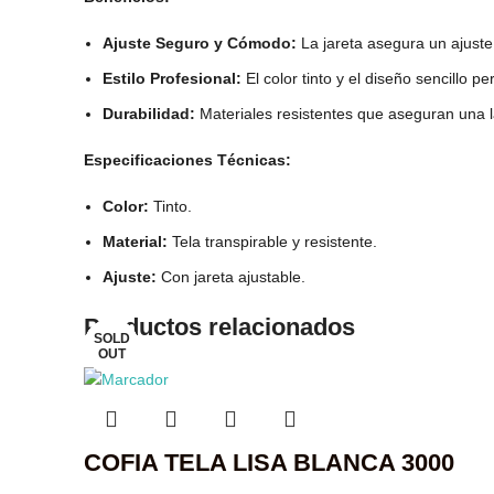
Ajuste Seguro y Cómodo:
La jareta asegura un ajuste
Estilo Profesional:
El color tinto y el diseño sencillo 
Durabilidad:
Materiales resistentes que aseguran una la
Especificaciones Técnicas:
Color:
Tinto.
Material:
Tela transpirable y resistente.
Ajuste:
Con jareta ajustable.
Productos relacionados
SOLD
SOLD
SOLD
OUT
OUT
OUT
COFIA TELA LISA BLANCA 3000