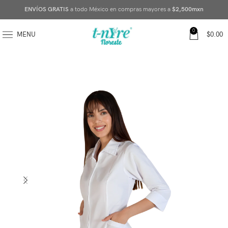
ENVÍOS GRATIS
a todo México en compras mayores a
$2,500mxn
0
MENU
$
0.00