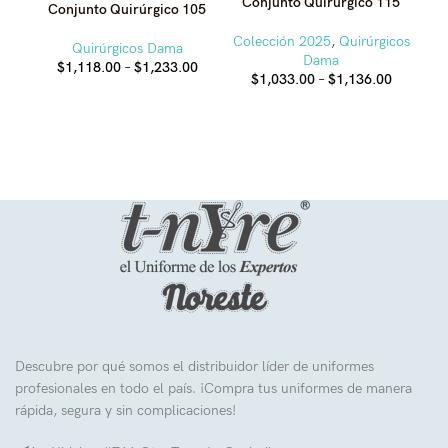
Conjunto Quirúrgico 115
Conjunto Quirúrgico 105
C
Colección 2025
,
Quirúrgicos
Quirúrgicos Dama
Col
Dama
Price
$
1,118.00
–
$
1,233.00
Price
$
1,033.00
–
$
1,136.00
range:
range:
$1,118.00
$1,033.0
through
through
$1,233.00
$1,136.0
Descubre por qué somos el distribuidor líder de uniformes
profesionales en todo el país. ¡Compra tus uniformes de manera
rápida, segura y sin complicaciones!