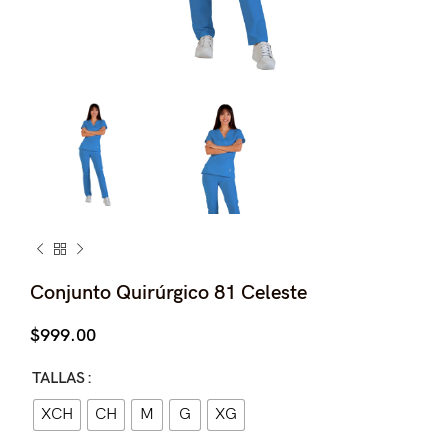
Conjunto Quirúrgico 81 Celeste
$
999.00
TALLAS
XCH
CH
M
G
XG