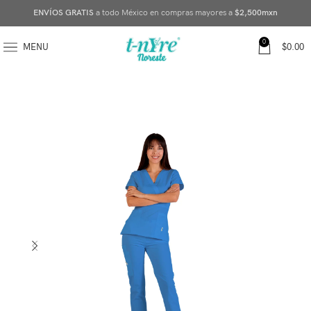
ENVÍOS GRATIS
a todo México en compras mayores a
$2,500mxn
0
MENU
$
0.00