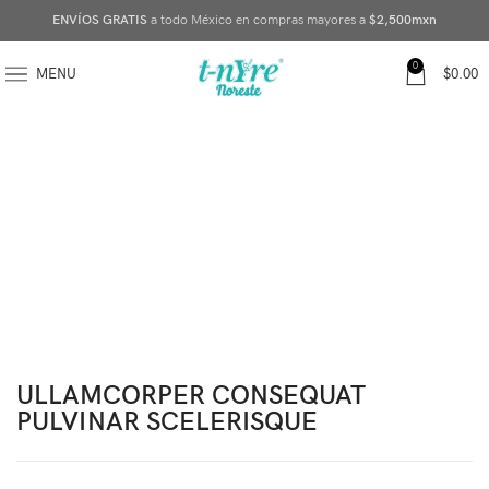
ENVÍOS GRATIS
a todo México en compras mayores a
$2,500mxn
0
MENU
$
0.00
ULLAMCORPER CONSEQUAT
PULVINAR SCELERISQUE