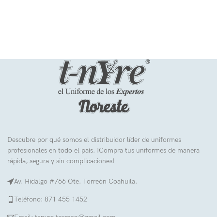
A lacus bibendum pulvinar
Furniture
Descubre por qué somos el distribuidor líder de uniformes
profesionales en todo el país. ¡Compra tus uniformes de manera
rápida, segura y sin complicaciones!
Av. Hidalgo #766 Ote. Torreón Coahuila.
Teléfono: 871 455 1452