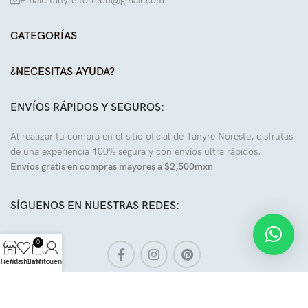
Email: tanyre.torreon@gmail.com
CATEGORÍAS
¿NECESITAS AYUDA?
ENVÍOS RÁPIDOS Y SEGUROS:
Al realizar tu compra en el sitio oficial de Tanyre Noreste, disfrutas
de una experiencia 100% segura y con envíos ultra rápidos.
Envíos gratis en compras mayores a $2,500mxn
SÍGUENOS EN NUESTRAS REDES:
0
Tienda
Wishlist
Carrito
Mi cuenta
Todos los derechos reservados a
Tanyre
.
2024
| Diseñado por