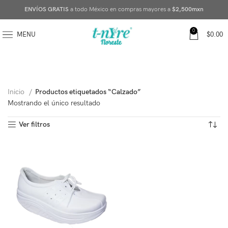
ENVÍOS GRATIS
a todo México en compras mayores a
$2,500mxn
0
MENU
$
0.00
Inicio
Productos etiquetados “Calzado”
Mostrando el único resultado
Ver filtros