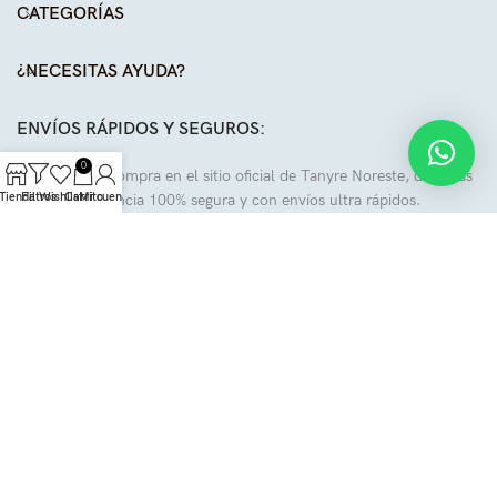
CATEGORÍAS
¿NECESITAS AYUDA?
ENVÍOS RÁPIDOS Y SEGUROS:
0
Al realizar tu compra en el sitio oficial de Tanyre Noreste, disfrutas
Tienda
Filtros
Wishlist
Carrito
Mi cuenta
de una experiencia 100% segura y con envíos ultra rápidos.
Envíos gratis en compras mayores a $2,500mxn
SÍGUENOS EN NUESTRAS REDES:
Todos los derechos reservados a
Tanyre
.
2024
| Diseñado por
Jeremías Beltrán y Chris Puga
.